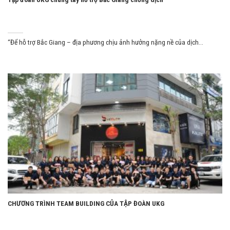
“Để hỗ trợ Bắc Giang – địa phương chịu ảnh hưởng nặng nề của dịch...
CHƯƠNG TRÌNH TEAM BUILDING CỦA TẬP ĐOÀN UKG