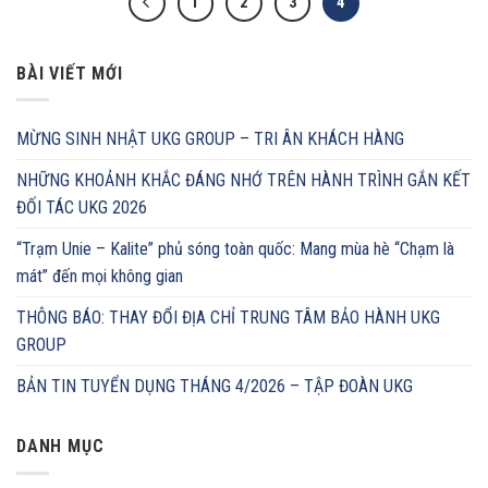
1
2
3
4
BÀI VIẾT MỚI
MỪNG SINH NHẬT UKG GROUP – TRI ÂN KHÁCH HÀNG
NHỮNG KHOẢNH KHẮC ĐÁNG NHỚ TRÊN HÀNH TRÌNH GẮN KẾT
ĐỐI TÁC UKG 2026
“Trạm Unie – Kalite” phủ sóng toàn quốc: Mang mùa hè “Chạm là
mát” đến mọi không gian
THÔNG BÁO: THAY ĐỔI ĐỊA CHỈ TRUNG TÂM BẢO HÀNH UKG
GROUP
BẢN TIN TUYỂN DỤNG THÁNG 4/2026 – TẬP ĐOÀN UKG
DANH MỤC