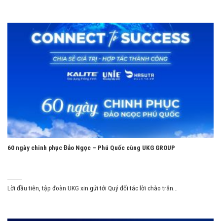
60 ngày chinh phục Đảo Ngọc – Phú Quốc cùng UKG GROUP
Lời đầu tiên, tập đoàn UKG xin gửi tới Quý đối tác lời chào trân...