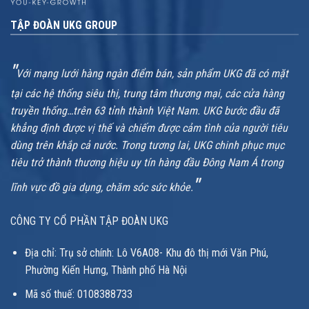
TẬP ĐOÀN UKG GROUP
"
Với mạng lưới hàng ngàn điểm bán, sản phẩm UKG đã có mặt
tại các hệ thống siêu thị, trung tâm thương mại, các cửa hàng
truyền thống…trên 63 tỉnh thành Việt Nam. UKG bước đầu đã
khẳng định được vị thế và chiếm được cảm tình của người tiêu
dùng trên khắp cả nước. Trong tương lai, UKG chinh phục mục
tiêu trở thành thương hiệu uy tín hàng đầu Đông Nam Á trong
"
lĩnh vực đồ gia dụng, chăm sóc sức khỏe.
CÔNG TY CỔ PHẦN TẬP ĐOÀN UKG
Địa chỉ: Trụ sở chính: Lô V6A08- Khu đô thị mới Văn Phú,
Phường Kiến Hưng, Thành phố Hà Nội
Mã số thuế: 0108388733