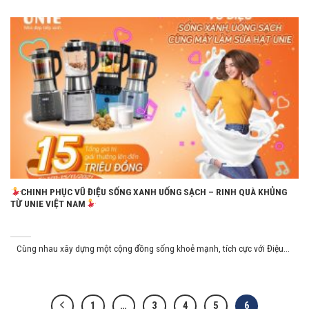
CHINH PHỤC VŨ ĐIỆU SỐNG XANH UỐNG SẠCH – RINH QUÀ KHỦNG
TỪ UNIE VIỆT NAM
Cùng nhau xây dựng một cộng đồng sống khoẻ mạnh, tích cực với Điệu...
1
…
3
4
5
6