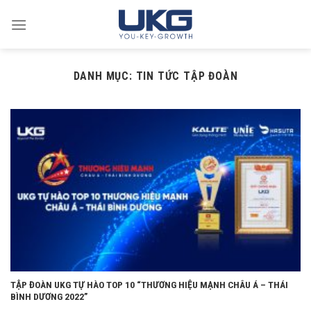
Skip
to
content
DANH MỤC:
TIN TỨC TẬP ĐOÀN
TẬP ĐOÀN UKG TỰ HÀO TOP 10 “THƯƠNG HIỆU MẠNH CHÂU Á – THÁI
BÌNH DƯƠNG 2022️”