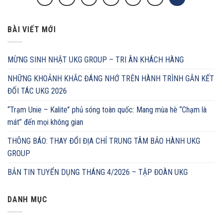
BÀI VIẾT MỚI
MỪNG SINH NHẬT UKG GROUP – TRI ÂN KHÁCH HÀNG
NHỮNG KHOẢNH KHẮC ĐÁNG NHỚ TRÊN HÀNH TRÌNH GẮN KẾT
ĐỐI TÁC UKG 2026
“Trạm Unie – Kalite” phủ sóng toàn quốc: Mang mùa hè “Chạm là
mát” đến mọi không gian
THÔNG BÁO: THAY ĐỔI ĐỊA CHỈ TRUNG TÂM BẢO HÀNH UKG
GROUP
BẢN TIN TUYỂN DỤNG THÁNG 4/2026 – TẬP ĐOÀN UKG
DANH MỤC