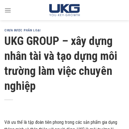
Skip
to
content
CHƯA ĐƯỢC PHÂN LOẠI
UKG GROUP – xây dựng
nhân tài và tạo dựng môi
trường làm việc chuyên
nghiệp
Với ưu thế là tập đoàn tiên phong trong các sản phẩm gia dụng