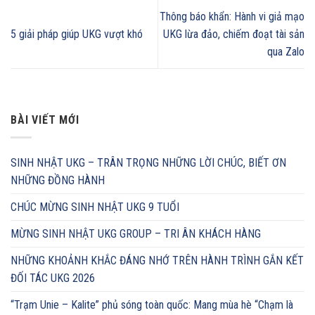
Thông báo khẩn: Hành vi giả mạo
5 giải pháp giúp UKG vượt khó
UKG lừa đảo, chiếm đoạt tài sản
qua Zalo
BÀI VIẾT MỚI
SINH NHẬT UKG – TRÂN TRỌNG NHỮNG LỜI CHÚC, BIẾT ƠN
NHỮNG ĐỒNG HÀNH
CHÚC MỪNG SINH NHẬT UKG 9 TUỔI
MỪNG SINH NHẬT UKG GROUP – TRI ÂN KHÁCH HÀNG
NHỮNG KHOẢNH KHẮC ĐÁNG NHỚ TRÊN HÀNH TRÌNH GẮN KẾT
ĐỐI TÁC UKG 2026
“Trạm Unie – Kalite” phủ sóng toàn quốc: Mang mùa hè “Chạm là