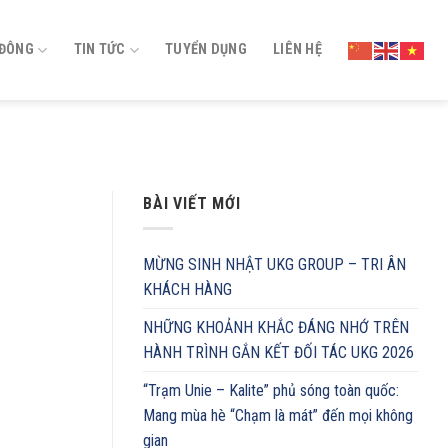
 ĐÔNG
TIN TỨC
TUYỂN DỤNG
LIÊN HỆ
BÀI VIẾT MỚI
MỪNG SINH NHẬT UKG GROUP – TRI ÂN
KHÁCH HÀNG
NHỮNG KHOẢNH KHẮC ĐÁNG NHỚ TRÊN
HÀNH TRÌNH GẮN KẾT ĐỐI TÁC UKG 2026
“Trạm Unie – Kalite” phủ sóng toàn quốc:
Mang mùa hè “Chạm là mát” đến mọi không
gian