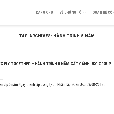
TRANG CHỦ
VỀ CHÚNG TÔI
QUAN HỆ CỔ
TAG ARCHIVES:
HÀNH TRÌNH 5 NĂM
G FLY TOGETHER – HÀNH TRÌNH 5 NĂM CẤT CÁNH UKG GROUP
ân dịp 5 năm Ngày thành lập Công ty Cổ Phần Tập Đoàn UKG 08/08/2018...