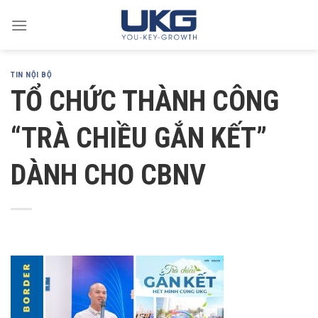
Skip
to
content
TIN NỘI BỘ
TỔ CHỨC THÀNH CÔNG
“TRÀ CHIỀU GẮN KẾT”
DÀNH CHO CBNV