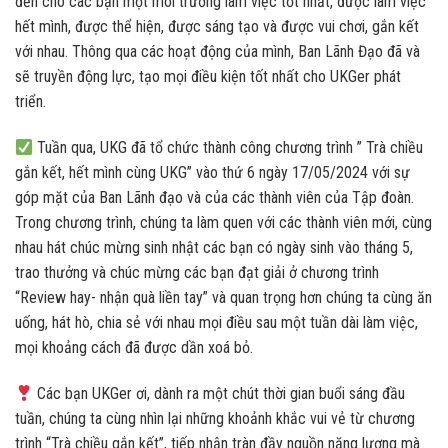
đến cho các bạn một môi trường làm việc tốt nhất, được làm việc
hết mình, được thể hiện, được sáng tạo và được vui chơi, gắn kết
với nhau. Thông qua các hoạt động của mình, Ban Lãnh Đạo đã và
sẽ truyền động lực, tạo mọi điều kiện tốt nhất cho UKGer phát
triển.
Tuần qua, UKG đã tổ chức thành công chương trình ” Trà chiều
gắn kết, hết mình cùng UKG” vào thứ 6 ngày 17/05/2024 với sự
góp mặt của Ban Lãnh đạo và của các thành viên của Tập đoàn.
Trong chương trình, chúng ta làm quen với các thành viên mới, cùng
nhau hát chúc mừng sinh nhật các bạn có ngày sinh vào tháng 5,
trao thưởng và chúc mừng các bạn đạt giải ở chương trình
“Review hay- nhận quà liền tay” và quan trọng hơn chúng ta cùng ăn
uống, hát hò, chia sẻ với nhau mọi điều sau một tuần dài làm việc,
mọi khoảng cách đã được dần xoá bỏ.
Các bạn UKGer ơi, dành ra một chút thời gian buổi sáng đầu
tuần, chúng ta cùng nhìn lại những khoảnh khắc vui vẻ từ chương
trình “Trà chiều gắn kết”, tiếp nhận tràn đầy nguồn năng lượng mà