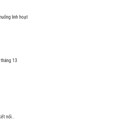
 huống linh hoạt
 tháng 13
kết nối…