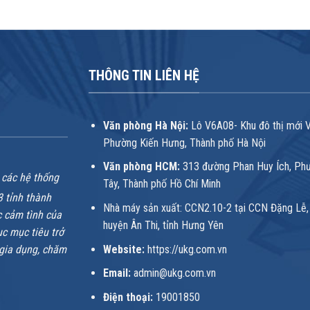
THÔNG TIN LIÊN HỆ
Văn phòng Hà Nội:
Lô V6A08- Khu đô thị mới 
Phường Kiến Hưng, Thành phố Hà Nội
Văn phòng HCM:
313 đường Phan Huy Ích, Ph
 các hệ thống
Tây, Thành phố Hồ Chí Minh
3 tỉnh thành
Nhà máy sản xuất: CCN2.10-2 tại CCN Đặng Lễ,
 cảm tình của
huyện Ân Thi, tỉnh Hưng Yên
ục mục tiêu trở
Website:
https://ukg.com.vn
 gia dụng, chăm
Email:
admin@ukg.com.vn
Điện thoại:
19001850