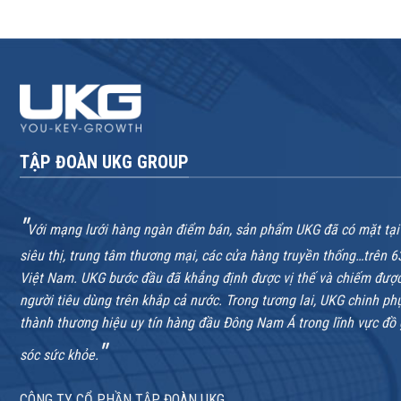
TẬP ĐOÀN UKG GROUP
"
Với mạng lưới hàng ngàn điểm bán, sản phẩm UKG đã có mặt tại
siêu thị, trung tâm thương mại, các cửa hàng truyền thống…trên 6
Việt Nam. UKG bước đầu đã khẳng định được vị thế và chiếm được
người tiêu dùng trên khắp cả nước. Trong tương lai, UKG chinh ph
thành thương hiệu uy tín hàng đầu Đông Nam Á trong lĩnh vực đồ
"
sóc sức khỏe.
CÔNG TY CỔ PHẦN TẬP ĐOÀN UKG