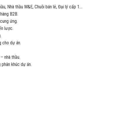
hầu, Nhà thầu M&E, Chuỗi bán lẻ, Đại lý cấp 1…
 hàng B2B.
 cung ứng.
ến lược.
.
ng cho dự án.
 – nhà thầu.
g phân khúc dự án.