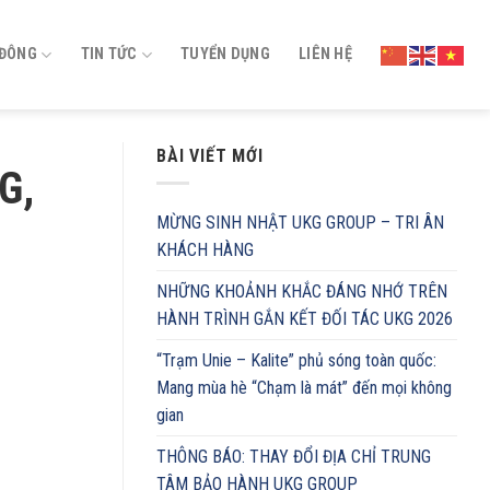
 ĐÔNG
TIN TỨC
TUYỂN DỤNG
LIÊN HỆ
BÀI VIẾT MỚI
G,
MỪNG SINH NHẬT UKG GROUP – TRI ÂN
KHÁCH HÀNG
NHỮNG KHOẢNH KHẮC ĐÁNG NHỚ TRÊN
HÀNH TRÌNH GẮN KẾT ĐỐI TÁC UKG 2026
“Trạm Unie – Kalite” phủ sóng toàn quốc:
Mang mùa hè “Chạm là mát” đến mọi không
gian
THÔNG BÁO: THAY ĐỔI ĐỊA CHỈ TRUNG
TÂM BẢO HÀNH UKG GROUP