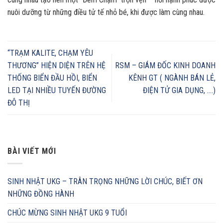
nuôi dưỡng từ những điều tử tế nhỏ bé, khi được làm cùng nhau.
“TRẠM KALITE, CHẠM YÊU
THƯƠNG” HIỆN DIỆN TRÊN HỆ
RSM – GIÁM ĐỐC KINH DOANH
THỐNG BIỂN ĐẦU HỒI, BIỂN
KÊNH GT ( NGÀNH BÁN LẺ,
LED TẠI NHIỀU TUYẾN ĐƯỜNG
ĐIỆN TỬ GIA DỤNG, ….)
ĐÔ THỊ
BÀI VIẾT MỚI
SINH NHẬT UKG – TRÂN TRỌNG NHỮNG LỜI CHÚC, BIẾT ƠN
NHỮNG ĐỒNG HÀNH
CHÚC MỪNG SINH NHẬT UKG 9 TUỔI