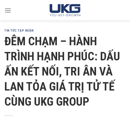
Skip
to
content
TIN TỨC TẬP ĐOÀN
ĐÊM CHẠM – HÀNH
TRÌNH HẠNH PHÚC: DẤU
ẤN KẾT NỐI, TRI ÂN VÀ
LAN TỎA GIÁ TRỊ TỬ TẾ
CÙNG UKG GROUP