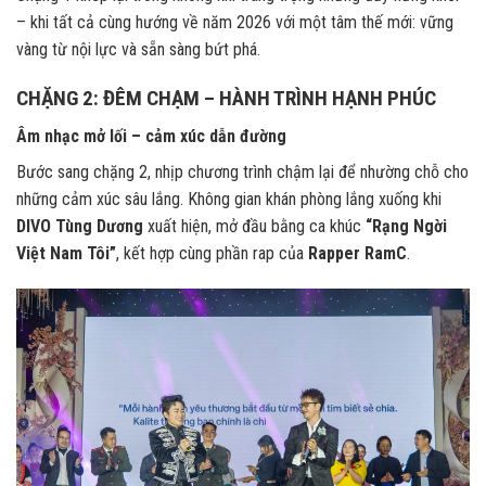
– khi tất cả cùng hướng về năm 2026 với một tâm thế mới: vững
vàng từ nội lực và sẵn sàng bứt phá.
CHẶNG 2: ĐÊM CHẠM – HÀNH TRÌNH HẠNH PHÚC
Âm nhạc mở lối – cảm xúc dẫn đường
Bước sang chặng 2, nhịp chương trình chậm lại để nhường chỗ cho
những cảm xúc sâu lắng. Không gian khán phòng lắng xuống khi
DIVO Tùng Dương
xuất hiện, mở đầu bằng ca khúc
“Rạng Ngời
Việt Nam Tôi”
, kết hợp cùng phần rap của
Rapper RamC
.