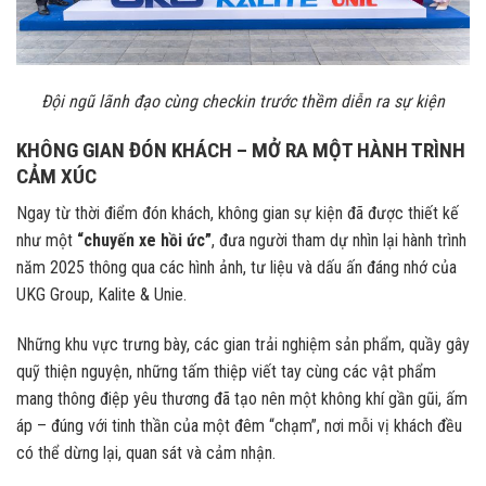
Đội ngũ lãnh đạo cùng checkin trước thềm diễn ra sự kiện
KHÔNG GIAN ĐÓN KHÁCH – MỞ RA MỘT HÀNH TRÌNH
CẢM XÚC
Ngay từ thời điểm đón khách, không gian sự kiện đã được thiết kế
như một
“chuyến xe hồi ức”
, đưa người tham dự nhìn lại hành trình
năm 2025 thông qua các hình ảnh, tư liệu và dấu ấn đáng nhớ của
UKG Group, Kalite & Unie.
Những khu vực trưng bày, các gian trải nghiệm sản phẩm, quầy gây
quỹ thiện nguyện, những tấm thiệp viết tay cùng các vật phẩm
mang thông điệp yêu thương đã tạo nên một không khí gần gũi, ấm
áp – đúng với tinh thần của một đêm “chạm”, nơi mỗi vị khách đều
có thể dừng lại, quan sát và cảm nhận.