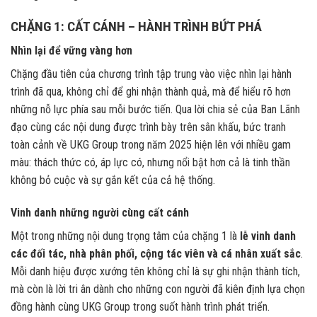
CHẶNG 1: CẤT CÁNH – HÀNH TRÌNH BỨT PHÁ
Nhìn lại để vững vàng hơn
Chặng đầu tiên của chương trình tập trung vào việc nhìn lại hành
trình đã qua, không chỉ để ghi nhận thành quả, mà để hiểu rõ hơn
những nỗ lực phía sau mỗi bước tiến. Qua lời chia sẻ của Ban Lãnh
đạo cùng các nội dung được trình bày trên sân khấu, bức tranh
toàn cảnh về UKG Group trong năm 2025 hiện lên với nhiều gam
màu: thách thức có, áp lực có, nhưng nổi bật hơn cả là tinh thần
không bỏ cuộc và sự gắn kết của cả hệ thống.
Vinh danh những người cùng cất cánh
Một trong những nội dung trọng tâm của chặng 1 là
lễ vinh danh
các đối tác, nhà phân phối, cộng tác viên và cá nhân xuất sắc
.
Mỗi danh hiệu được xướng tên không chỉ là sự ghi nhận thành tích,
mà còn là lời tri ân dành cho những con người đã kiên định lựa chọn
đồng hành cùng UKG Group trong suốt hành trình phát triển.