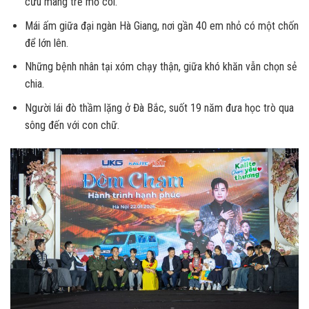
cưu mang trẻ mồ côi.
Mái ấm giữa đại ngàn Hà Giang, nơi gần 40 em nhỏ có một chốn
để lớn lên.
Những bệnh nhân tại xóm chạy thận, giữa khó khăn vẫn chọn sẻ
chia.
Người lái đò thầm lặng ở Đà Bắc, suốt 19 năm đưa học trò qua
sông đến với con chữ.