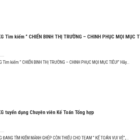
G Tìm kiếm ” CHIẾN BINH THỊ TRƯỜNG – CHINH PHỤC MỌI MỤC T
 Tìm kiếm ” CHIẾN BINH THỊ TRƯỜNG – CHINH PHỤC MỌI MỤC TIÊU!” Hãy...
G tuyển dụng Chuyên viên Kế Toán Tổng hợp
 ĐANG TÌM KIẾM MẢNH GHÉP CÒN THIẾU CHO TEAM ” KẾ TOÁN VUI VẺ”,...