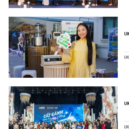
UK
UKG
UK
UKG