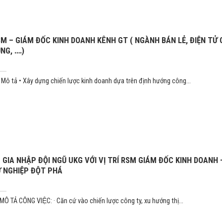
M – GIÁM ĐỐC KINH DOANH KÊNH GT ( NGÀNH BÁN LẺ, ĐIỆN TỬ 
NG, ….)
Mô tả • Xây dựng chiến lược kinh doanh dựa trên định hướng công...
GIA NHẬP ĐỘI NGŨ UKG VỚI VỊ TRÍ RSM GIÁM ĐỐC KINH DOANH 
 NGHIỆP ĐỘT PHÁ
MÔ TẢ CÔNG VIỆC: · Căn cứ vào chiến lược công ty, xu hướng thị...