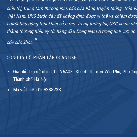
siêu thị, trung tâm thương mại, các cửa hàng truyền thống…trên 6
Việt Nam. UKG bước đầu đã khẳng định được vị thế và chiếm được
người tiêu dùng trên khắp cả nước. Trong tương lai, UKG chinh ph
thành thương hiệu uy tín hàng đầu Đông Nam Á trong lĩnh vực đồ
"
sóc sức khỏe.
CÔNG TY CỔ PHẦN TẬP ĐOÀN UKG
Địa chỉ: Trụ sở chính: Lô V6A08- Khu đô thị mới Văn Phú, Phườn
Thành phố Hà Nội
Mã số thuế: 0108388733