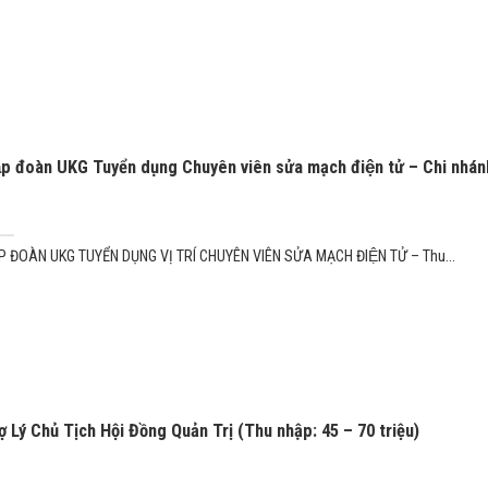
̣p đoàn UKG Tuyển dụng Chuyên viên sửa mạch điện tử – Chi nha
̣P ĐOÀN UKG TUYỂN DỤNG VỊ TRÍ CHUYÊN VIÊN SỬA MẠCH ĐIỆN TỬ – Thu...
ợ Lý Chủ Tịch Hội Đồng Quản Trị (Thu nhập: 45 – 70 triệu)