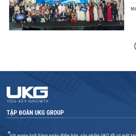
Mô 
TẬP ĐOÀN UKG GROUP
"
Với mạng lưới hàng ngàn điểm bán, sản phẩm UKG đã có mặt tại