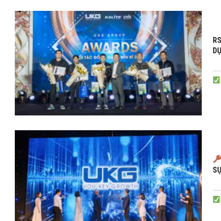
RS
DỤ
SỰ