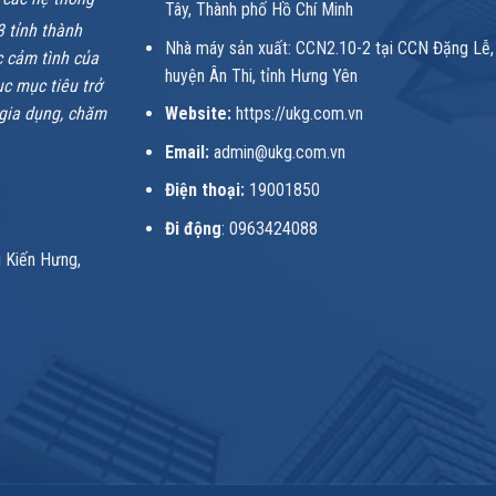
Tây, Thành phố Hồ Chí Minh
3 tỉnh thành
Nhà máy sản xuất: CCN2.10-2 tại CCN Đặng Lễ,
 cảm tình của
huyện Ân Thi, tỉnh Hưng Yên
ục mục tiêu trở
Website:
https://ukg.com.vn
 gia dụng, chăm
Email:
admin@ukg.com.vn
Điện thoại:
19001850
Đi động
: 0963424088
g Kiến Hưng,