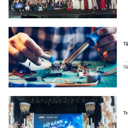
Tâ
TÂ
Tr